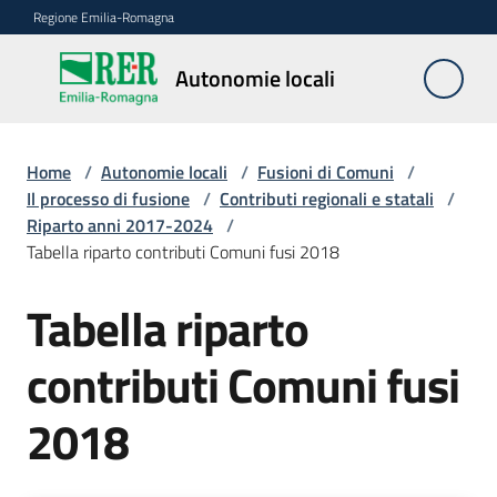
Vai al contenuto
Vai alla navigazione
Vai al footer
Regione Emilia-Romagna
Autonomie
Autonomie locali
locali
Home
/
Autonomie locali
/
Fusioni di Comuni
/
Riordino
Il processo di fusione
/
Contributi regionali e statali
/
territoriale
Riparto anni 2017-2024
/
Tabella riparto contributi Comuni fusi 2018
Unioni
Tabella riparto
di
Comuni
contributi Comuni fusi
Fusioni
2018
di
Comuni
Menu selezionato