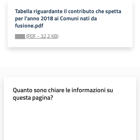
Bilanci
Tabella riguardante il contributo che spetta
degli
per l'anno 2018 ai Comuni nati da
Enti
fusione.pdf
locali
(
PDF
-
32,2 KB
)
Quanto sono chiare le informazioni su
questa pagina?
Regione
Emilia-
Valuta da 1 a 5 stelle
Romagna
Regione