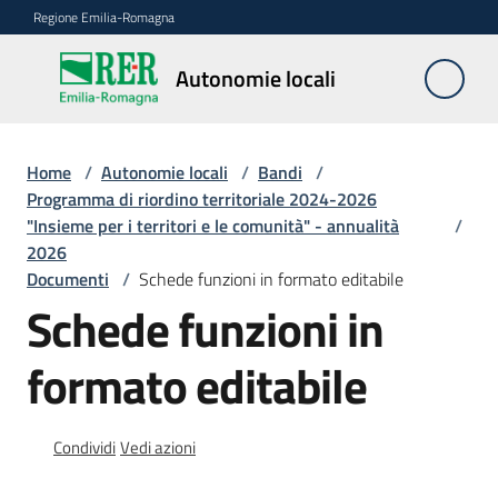
Vai al contenuto
Vai alla navigazione
Vai al footer
Regione Emilia-Romagna
Autonomie
Autonomie locali
locali
Home
/
Autonomie locali
/
Bandi
/
Riordino
Programma di riordino territoriale 2024-2026
territoriale
"Insieme per i territori e le comunità" - annualità
/
2026
Documenti
/
Schede funzioni in formato editabile
Unioni
Schede funzioni in
di
Comuni
formato editabile
Fusioni
di
Condividi
Vedi azioni
Comuni