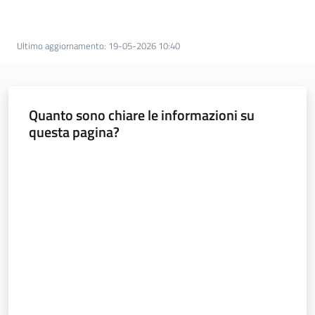
Bilanci
degli
Enti
Ultimo aggiornamento
:
19-05-2026 10:40
locali
Quanto sono chiare le informazioni su
questa pagina?
Valuta da 1 a 5 stelle
Regione
Emilia-
Romagna
Regione