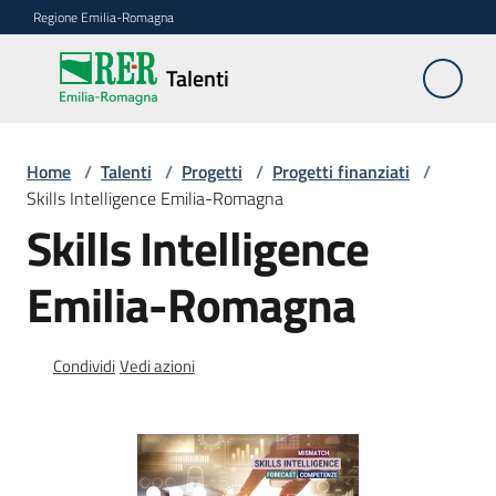
Vai al contenuto
Vai alla navigazione
Vai al footer
Regione Emilia-Romagna
Talenti
Talenti
La
Home
/
Talenti
/
Progetti
/
Progetti finanziati
/
legge
Skills Intelligence Emilia-Romagna
regionale
Skills Intelligence
2/2023
Emilia-Romagna
Le
azioni
e
Condividi
Vedi azioni
i
risultati