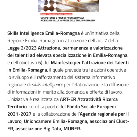
I
progetti
Menu selezionato
Le
Skills Intelligence Emilia-Romagna
è un’iniziativa della
attività
Regione Emilia-Romagna in attuazione dell'art. 7 della
di
L
egge 2/2023 Attrazione, permanenza e valorizzazione
comunicazione
dei talenti ad elevata specializzazione in Emilia-Romagna
e dell’obiettivo 6) del
Manifesto per l’attrazione dei Talenti
in Emilia-Romagna
, il quale prevede tra le azioni operative
lo sviluppo e il rafforzamento del sistema informativo
regionale di
skills intelligence
per l’elaborazione e la diffusione
di informazioni in merito alla domanda e offerta di lavoro.
English
L’iniziativa è realizzata da
ART-ER Attrattività Ricerca
Territorio
, con il supporto del
Fondo Sociale Europeo+
2021-2027
e la collaborazione dell’
Agenzia regionale per il
Lavoro, Unioncamere Emilia-Romagna, associazioni Clust-
ER, associazione Big Data, MUNER.
Regione