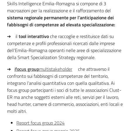
Skills Intelligence Emilia-Romagna si compone di 3
Emilia-
macroazioni per la realizzazione e il rafforzamento del
Romagna
sistema regionale permanente per l’anticipazione dei
fabbisogni di competenze ad elevata specializzazione:
Regione
➔ il
tool interattivo
che raccoglie e restituisce dati su
Novità
competenze e profili professionali ricercati dalle imprese
dell’Emilia-Romagna operanti nelle aree di specializzazione
della Smart Specialization Strategy regionale.
Servizi
➔
i
focus group
multistakeholder
che attraverso il
Leggi Atti Bandi
confronto sui fabbisogni di competenze del territorio,
integrano l’analisi quantitativa con quella qualitativa. Ai
focus group partecipanti i soci di tutte le associazioni Clust-
ER ma anche soggetti esterni alle reti, servizi per il lavoro,
Argomenti
head hunter, camere di commercio, associazioni, enti locali e
molti altri.
Report focus group 2024