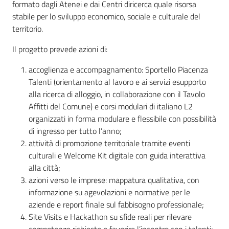
formato dagli Atenei e dai Centri diricerca quale risorsa
Emilia-
stabile per lo sviluppo economico, sociale e culturale del
Romagna
territorio.
Il progetto prevede azioni di:
Regione
accoglienza e accompagnamento: Sportello Piacenza
Novità
Talenti (orientamento al lavoro e ai servizi esupporto
alla ricerca di alloggio, in collaborazione con il Tavolo
Servizi
Affitti del Comune) e corsi modulari di italiano L2
organizzati in forma modulare e flessibile con possibilità
Leggi Atti Bandi
di ingresso per tutto l’anno;
attività di promozione territoriale tramite eventi
culturali e Welcome Kit digitale con guida interattiva
alla città;
Argomenti
azioni verso le imprese: mappatura qualitativa, con
informazione su agevolazioni e normative per le
aziende e report finale sul fabbisogno professionale;
Site Visits e Hackathon su sfide reali per rilevare