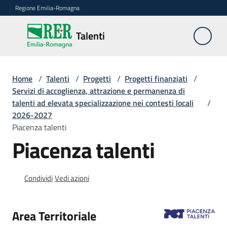
Vai al contenuto
Vai alla navigazione
Vai al footer
Regione Emilia-Romagna
Talenti
Talenti
La
Home
/
Talenti
/
Progetti
/
Progetti finanziati
/
legge
Servizi di accoglienza, attrazione e permanenza di
regionale
talenti ad elevata specializzazione nei contesti locali
/
2/2023
2026-2027
Piacenza talenti
Piacenza talenti
Le
azioni
e
Condividi
Vedi azioni
i
risultati
Area Territoriale