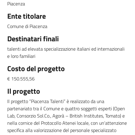
I
Piacenza
progetti
Ente titolare
Menu selezionato
Le
Comune di Piacenza
attività
Destinatari finali
di
comunicazione
talenti ad elevata specializzazione italiani ed internazionali
e loro familiari
Costo del progetto
€ 150.555,56
Il progetto
English
Il progetto “Piacenza Talenti” è realizzato da una
partenariato tra il Comune e quattro soggetti esperti (Open
Lab, Consorzio Sol.Co., Agorà – British Institutes, Tomato) e
nella cornice del Protocollo Atenei locale, con un'attenzione
specifica alla valorizzazione del personale specializzato
Regione