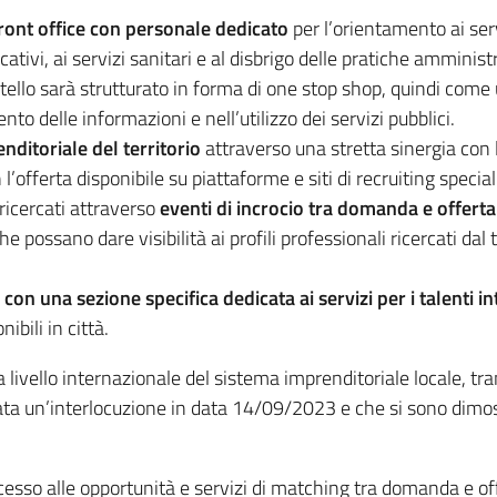
front office con personale dedicato
per l’orientamento ai ser
ducativi, ai servizi sanitari e al disbrigo delle pratiche ammini
ello sarà strutturato in forma di one stop shop, quindi come u
to delle informazioni e nell’utilizzo dei servizi pubblici.
ditoriale del territorio
attraverso una stretta sinergia con l
l’offerta disponibile su piattaforme e siti di recruiting special
 ricercati attraverso
eventi di incrocio tra domanda e offerta
 possano dare visibilità ai profili professionali ricercati dal 
 con una sezione specifica dedicata ai servizi per i talenti in
nibili in città.
 livello internazionale del sistema imprenditoriale locale, tra
stata un’interlocuzione in data 14/09/2023 e che si sono dimos
accesso alle opportunità e servizi di matching tra domanda e o