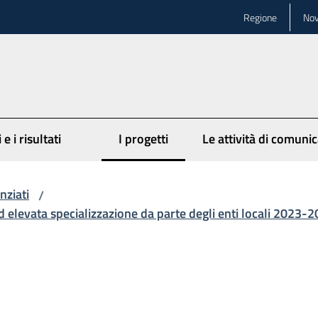
Regione
Nov
 e i risultati
I progetti
Le attività di comuni
Menu selezionato
nziati
/
 ad elevata specializzazione da parte degli enti locali 2023-