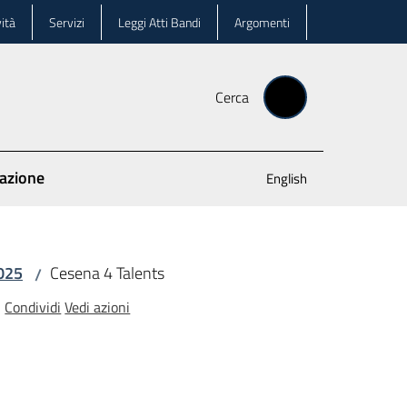
ità
Servizi
Leggi Atti Bandi
Argomenti
Cerca
cazione
English
2025
Cesena 4 Talents
/
Condividi
Vedi azioni