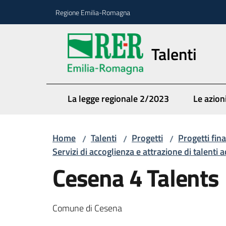
Vai al contenuto
Vai alla navigazione
Vai al footer
Regione Emilia-Romagna
Talenti
La legge regionale 2/2023
Le azioni
Home
Talenti
Progetti
Progetti fina
/
/
/
Servizi di accoglienza e attrazione di talenti
Cesena 4 Talents
Comune di Cesena