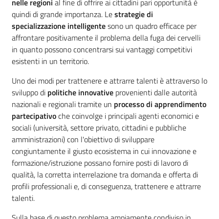
nelle regioni
al fine di offrire ai cittadini pari opportunità è
Emilia-
quindi di grande importanza. Le
strategie di
Romagna
specializzazione intelligente
sono un quadro efficace per
affrontare positivamente il problema della fuga dei cervelli
Regione
in quanto possono concentrarsi sui vantaggi competitivi
esistenti in un territorio.
Novità
Uno dei modi per trattenere e attrarre talenti è attraverso lo
sviluppo di
politiche innovative
provenienti dalle autorità
Servizi
nazionali e regionali tramite un
processo di apprendimento
partecipativo
che coinvolge i principali agenti economici e
Leggi Atti Bandi
sociali (università, settore privato, cittadini e pubbliche
amministrazioni) con l'obiettivo di sviluppare
congiuntamente il giusto ecosistema in cui innovazione e
formazione/istruzione possano fornire posti di lavoro di
Argomenti
qualità, la corretta interrelazione tra domanda e offerta di
profili professionali e, di conseguenza, trattenere e attrarre
talenti.
Sulla base di questo problema ampiamente condiviso in