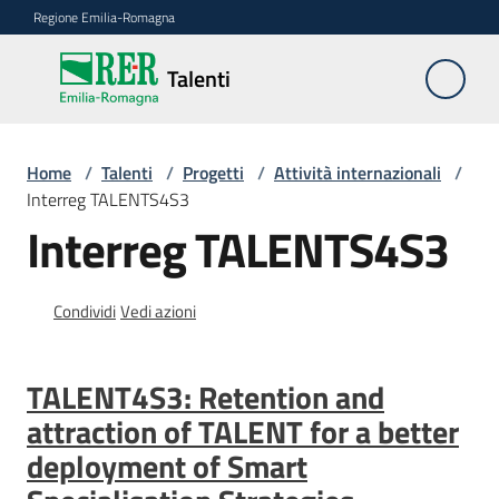
Vai al contenuto
Vai alla navigazione
Vai al footer
Regione Emilia-Romagna
Talenti
Talenti
La
Home
/
Talenti
/
Progetti
/
Attività internazionali
/
legge
Interreg TALENTS4S3
regionale
Interreg TALENTS4S3
2/2023
Condividi
Vedi azioni
Le
azioni
e
TALENT4S3: Retention and
i
risultati
attraction of TALENT for a better
deployment of Smart