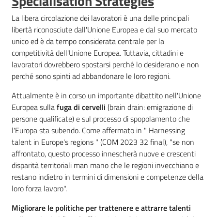
Specialisation Strategies
I
progetti
La libera circolazione dei lavoratori è una delle principali
Menu selezionato
libertà riconosciute dall'Unione Europea e dal suo mercato
unico ed è da tempo considerata centrale per la
Le
competitività dell'Unione Europea. Tuttavia, cittadini e
attività
lavoratori dovrebbero spostarsi perché lo desiderano e non
di
perché sono spinti ad abbandonare le loro regioni.
comunicazione
Attualmente è in corso un importante dibattito nell'Unione
Europea sulla
fuga di cervelli
(brain drain: emigrazione di
persone qualificate) e sul processo di spopolamento che
l'Europa sta subendo. Come affermato in " Harnessing
talent in Europe's regions " (COM 2023 32 final), "se non
English
affrontato, questo processo innescherà nuove e crescenti
disparità territoriali man mano che le regioni invecchiano e
restano indietro in termini di dimensioni e competenze della
loro forza lavoro".
Migliorare le politiche per trattenere e attrarre talenti
Regione