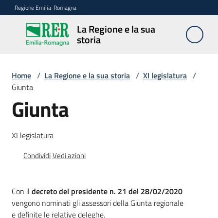
Vai al contenuto
Vai alla navigazione
Vai al footer
Regione Emilia-Romagna
La Regione e la sua
La
storia
Regione
e la sua
storia
Home
/
La Regione e la sua storia
/
XI legislatura
/
Giunta
Giunta
Legislature
XI legislatura
Presidenti
Condividi
Vedi azioni
Poteri
Con il
decreto del presidente n. 21 del 28/02/2020
vengono nominati gli assessori della Giunta regionale
e definite le relative deleghe.
Archivio