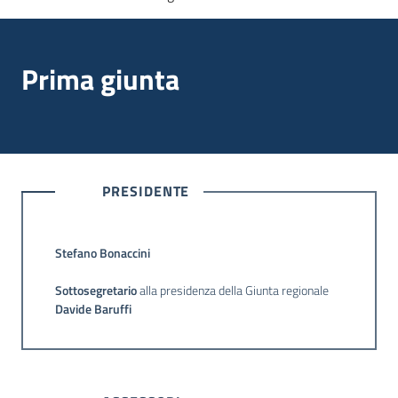
multimediale
Prima giunta
Regione
Emilia-
Romagna
PRESIDENTE
Regione
Stefano Bonaccini
Novità
Sottosegretario
alla presidenza della Giunta regionale
Davide Baruffi
Servizi
Leggi Atti Bandi