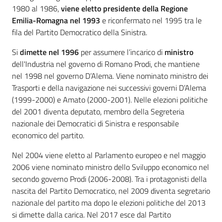
1980 al 1986,
viene eletto presidente della Regione
multimediale
Emilia-Romagna nel 1993
e riconfermato nel 1995 tra le
fila del Partito Democratico della Sinistra.
Si
dimette nel 1996
per assumere l’incarico di
ministro
dell'Industria nel governo di Romano Prodi, che mantiene
nel 1998 nel governo D’Alema. Viene nominato ministro dei
Regione
Emilia-
Trasporti e della navigazione nei successivi governi D’Alema
Romagna
(1999-2000) e Amato (2000-2001). Nelle elezioni politiche
del 2001 diventa deputato, membro della Segreteria
nazionale dei Democratici di Sinistra e responsabile
Regione
economico del partito.
Novità
Nel 2004 viene eletto al Parlamento europeo e nel maggio
2006 viene nominato ministro dello Sviluppo economico nel
Servizi
secondo governo Prodi (2006-2008). Tra i protagonisti della
nascita del Partito Democratico, nel 2009 diventa segretario
Leggi Atti Bandi
nazionale del partito ma dopo le elezioni politiche del 2013
si dimette dalla carica. Nel 2017 esce dal Partito