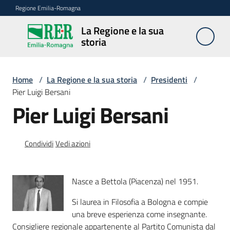
Vai al contenuto
Vai alla navigazione
Vai al footer
Regione Emilia-Romagna
La Regione e la sua
La
storia
Regione
e la sua
storia
Home
/
La Regione e la sua storia
/
Presidenti
/
Pier Luigi Bersani
Pier Luigi Bersani
Legislature
Condividi
Vedi azioni
Presidenti
Menu selezionato
Nasce a Bettola (Piacenza) nel 1951.
Poteri
Si laurea in Filosofia a Bologna e compie
una breve esperienza come insegnante.
Consigliere regionale appartenente al Partito Comunista dal
Archivio