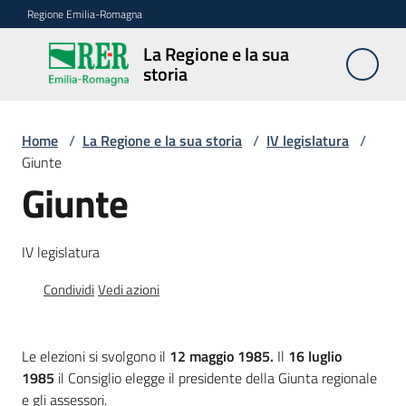
Vai al contenuto
Vai alla navigazione
Vai al footer
Regione Emilia-Romagna
La Regione e la sua
La
storia
Regione
e la sua
storia
Home
/
La Regione e la sua storia
/
IV legislatura
/
Giunte
Giunte
Legislature
IV legislatura
Presidenti
Condividi
Vedi azioni
Poteri
Le
elezioni si svolgono il
12 maggio 1985.
Il
16 luglio
1985
il Consiglio elegge il presidente della Giunta regionale
e gli assessori.
Archivio