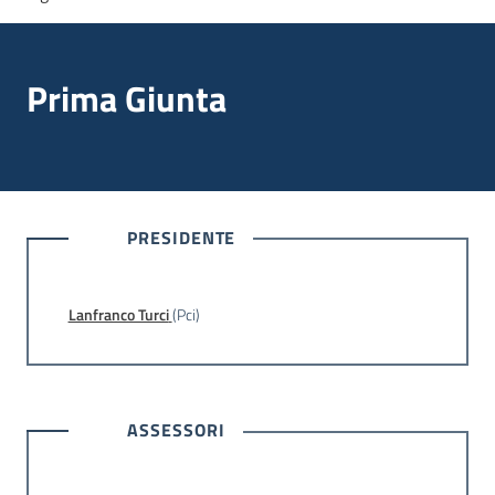
multimediale
Prima Giunta
Regione
Emilia-
Romagna
PRESIDENTE
Regione
Lanfranco Turci
(Pci)
Novità
Servizi
ASSESSORI
Leggi Atti Bandi