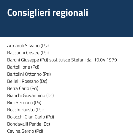
multimediale
Consiglieri regionali
Armaroli Silvano (Psi)
Regione
Emilia-
Baccarini Cesare (Pci)
Romagna
Baroni Giuseppe (Pci) sostituisce Stefani dal 19.04.1979
Bartoli Ione (Pci)
Bartolini Ottorino (Psi)
Regione
Bellelli Rossano (Dc)
Berra Carlo (Pci)
Novità
Bianchi Giovannino (Dc)
Bini Secondo (Pri)
Servizi
Bocchi Fausto (Pci)
Boiocchi Gian Carlo (Pci)
Leggi Atti Bandi
Bondavalli Paride (Dc)
Cavina Sergio (Pci)