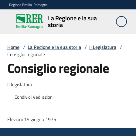
Vai al contenuto
Vai alla navigazione
Vai al footer
Regione Emilia-Romagna
La Regione e la sua
La
storia
Regione
e la sua
storia
Home
/
La Regione e la sua storia
/
II Legislatura
/
Consiglio regionale
Consiglio regionale
Legislature
II legislatura
Presidenti
Condividi
Vedi azioni
Poteri
Elezioni 15 giugno 1975
Archivio