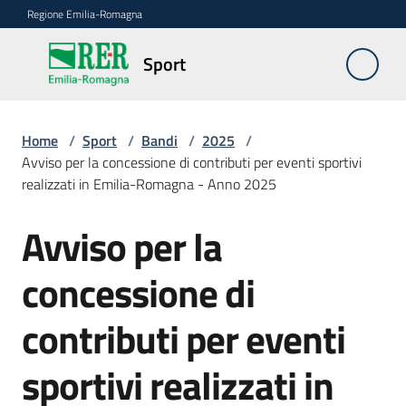
Vai al contenuto
Vai alla navigazione
Vai al footer
Regione Emilia-Romagna
Sport
Sport
Home
/
Sport
/
Bandi
/
2025
/
Norme
Avviso per la concessione di contributi per eventi sportivi
di
realizzati in Emilia-Romagna - Anno 2025
riferimento
Avviso per la
Salta al contenuto
Piano
concessione di
triennale
contributi per eventi
Bandi
Menu selezionato
sportivi realizzati in
Carta