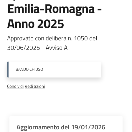
etica
Emilia-Romagna -
dello
sport
Anno 2025
Interventi
Approvato con delibera n. 1050 del 
30/06/2025 - Avviso A
BANDO
CHIUSO
Logo
Sport
Condividi
Vedi azioni
Valley
Descrizione
Aggiornamento del 19/01/2026
Regione