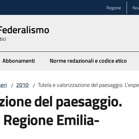
Regione
Nov
 Federalismo
tici
Abbonamenti
Norme redazionali e codice etico
eri
2010
Tutela e valorizzazione del paesaggio. L'es
/
/
azione del paesaggio.
a Regione Emilia-