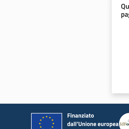
Qu
pa
Valut