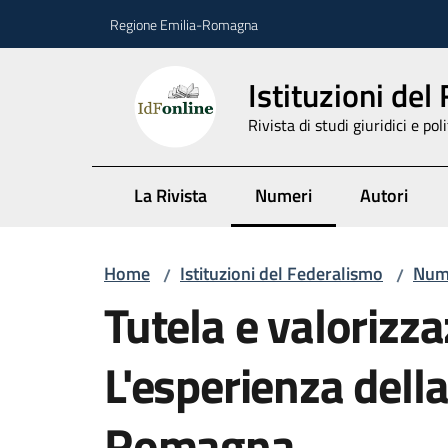
Vai al contenuto
Vai alla navigazione
Vai al footer
Regione Emilia-Romagna
Istituzioni del
Rivista di studi giuridici e poli
La Rivista
Numeri
Autori
Menu selezionato
Home
Istituzioni del Federalismo
Num
/
/
Tutela e valorizz
L'esperienza dell
Romagna