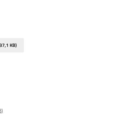
37,1 KB
)
B
)