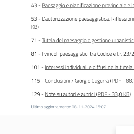
43 -
Paesaggio e pianificazione provinciale e l
53 -
L'autorizzazione paesaggistica. Riflessio
KB
)
71 -
Tutela del paesaggio e gestione urbanistic
81 -
I vincoli paesaggistici tra Codice e l.r. 23
101 -
Interessi individuali e diffusi nella tutel
115 -
Conclusioni / Giorgio Cugurra
(
PDF
-
88,
129 -
Note su autori e autrici
(
PDF
-
33,0 KB
)
Ultimo aggiornamento
:
08-11-2024 15:07