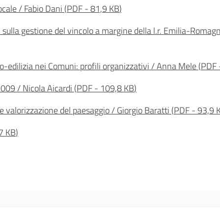
ocale / Fabio Dani
(
PDF
-
81,9 KB
)
ni sulla gestione del vincolo a margine della l.r. Emilia-Roma
o-edilizia nei Comuni: profili organizzativi / Anna Mele
(
PDF
/2009 / Nicola Aicardi
(
PDF
-
109,8 KB
)
a e valorizzazione del paesaggio / Giorgio Baratti
(
PDF
-
93,9 
7 KB
)