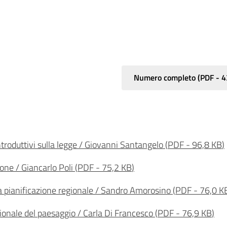
Numero completo
(
PDF
-
4
introduttivi sulla legge / Giovanni Santangelo
(
PDF
-
96,8 KB
)
gione / Giancarlo Poli
(
PDF
-
75,2 KB
)
la pianificazione regionale / Sandro Amorosino
(
PDF
-
76,0 K
egionale del paesaggio / Carla Di Francesco
(
PDF
-
76,9 KB
)