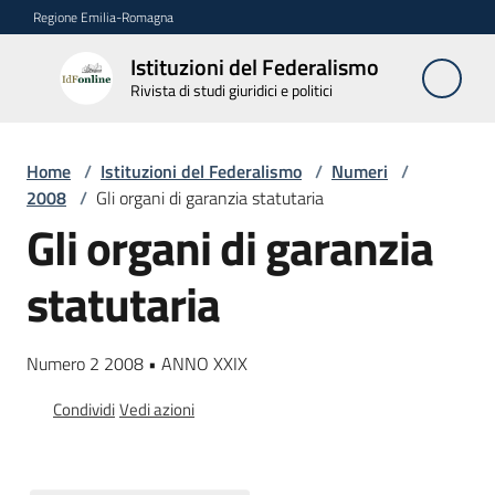
Vai al contenuto
Vai alla navigazione
Vai al footer
Regione Emilia-Romagna
Istituzioni del Federalismo
Istituzioni
Rivista di studi giuridici e politici
del
Federalismo
Rivista di studi
Home
/
Istituzioni del Federalismo
/
Numeri
/
giuridici e politici
2008
/
Gli organi di garanzia statutaria
Gli organi di garanzia
La
statutaria
Rivista
Numeri
Numero 2 2008 • ANNO XXIX
Menu selezionato
Condividi
Vedi azioni
Autori
Abbonamenti