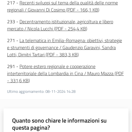
217 -
Recenti sviluppi sul tema della qualità delle norme
Servizi
regionali / Giovanni Di Cosimo
(
PDF
-
166,1 KB
)
Leggi Atti Bandi
233 -
Decentramento istituzionale, agricoltura e libero
mercato / Nicola Lucchi
(
PDF
-
254,4 KB
)
271 -
La telematica in Emilia-Romagna: obiettivi, strategie
e strumenti di governance / Gaudenzio Garavini, Sandra
Argomenti
Lotti, Dimitri Tartari
(
PDF
-
383,3 KB
)
291 -
Potere estero regionale e cooperazione
interterritoriale della Lombardia in Cina / Mauro Mazza
(
PDF
-
331,6 KB
)
Ultimo aggiornamento
:
08-11-2024 14:28
Quanto sono chiare le informazioni su
questa pagina?