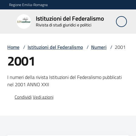
Vai al contenuto
Vai alla navigazione
Vai al footer
Regione Emilia-Romagna
Istituzioni del Federalismo
Istituzioni
Rivista di studi giuridici e politici
del
Federalismo
Rivista di studi
Home
/
Istituzioni del Federalismo
/
Numeri
/
2001
giuridici e politici
2001
La
I numeri della rivista Istituzioni del Federalismo pubblicati
Rivista
nel 2001 ANNO XXII
Numeri
Condividi
Vedi azioni
Menu selezionato
Autori
Abbonamenti