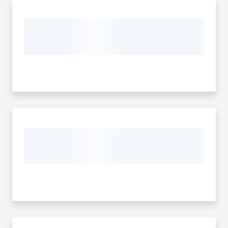
Norme
redazionali
e
codice
etico
Regione
Emilia-
Romagna
Regione
Novità