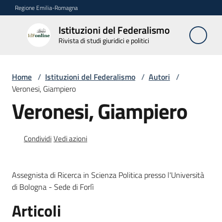
Vai al contenuto
Vai alla navigazione
Vai al footer
Regione Emilia-Romagna
Istituzioni del Federalismo
Istituzioni
Rivista di studi giuridici e politici
del
Federalismo
Rivista di studi
Home
/
Istituzioni del Federalismo
/
Autori
/
giuridici e politici
Veronesi, Giampiero
Veronesi, Giampiero
La
Rivista
Condividi
Vedi azioni
Numeri
Assegnista di Ricerca in Scienza Politica presso l'Università
Autori
di Bologna - Sede di Forlì
Menu selezionato
Articoli
Abbonamenti