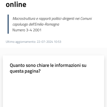
online
Norme
redazionali
Macrostruttura e rapporti politici-dirigenti nei Comuni
e
capoluogo dell’Emilia-Romagna
codice
Numero 3-4 2001
etico
Ultimo aggiornamento
:
22-07-2024 10:53
Regione
Quanto sono chiare le informazioni su
Emilia-
questa pagina?
Romagna
Valuta da 1 a 5 stelle
Regione
Novità