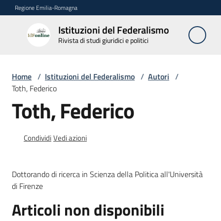
Vai al contenuto
Vai alla navigazione
Vai al footer
Regione Emilia-Romagna
Istituzioni del Federalismo
Istituzioni
Rivista di studi giuridici e politici
del
Federalismo
Rivista di studi
Home
/
Istituzioni del Federalismo
/
Autori
/
giuridici e politici
Toth, Federico
Toth, Federico
La
Rivista
Condividi
Vedi azioni
Numeri
Dottorando di ricerca in Scienza della Politica all'Università
Autori
di Firenze
Menu selezionato
Articoli non disponibili
Abbonamenti