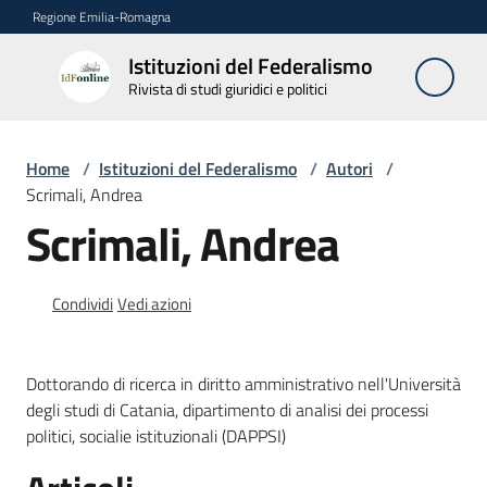
Vai al contenuto
Vai alla navigazione
Vai al footer
Regione Emilia-Romagna
Istituzioni del Federalismo
Istituzioni
Rivista di studi giuridici e politici
del
Federalismo
Rivista di studi
Home
/
Istituzioni del Federalismo
/
Autori
/
giuridici e politici
Scrimali, Andrea
Scrimali, Andrea
La
Rivista
Condividi
Vedi azioni
Numeri
Dottorando di ricerca in diritto amministrativo nell'Università
Autori
degli studi di Catania, dipartimento di analisi dei processi
Menu selezionato
politici, socialie istituzionali (DAPPSI)
Abbonamenti