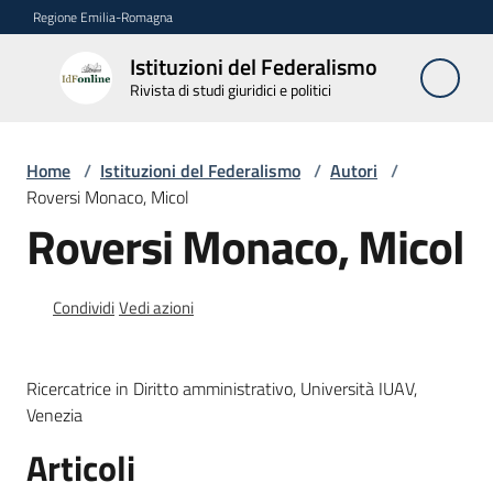
Vai al contenuto
Vai alla navigazione
Vai al footer
Regione Emilia-Romagna
Istituzioni del Federalismo
Istituzioni
Rivista di studi giuridici e politici
del
Federalismo
Rivista di studi
Home
/
Istituzioni del Federalismo
/
Autori
/
giuridici e politici
Roversi Monaco, Micol
Roversi Monaco, Micol
La
Rivista
Condividi
Vedi azioni
Numeri
Ricercatrice in Diritto amministrativo, Università IUAV,
Autori
Venezia
Menu selezionato
Articoli
Abbonamenti