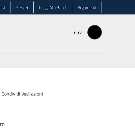
ità
Servizi
Leggi Atti Bandi
Argomenti
Cerca
Condividi
Vedi azioni
dro”