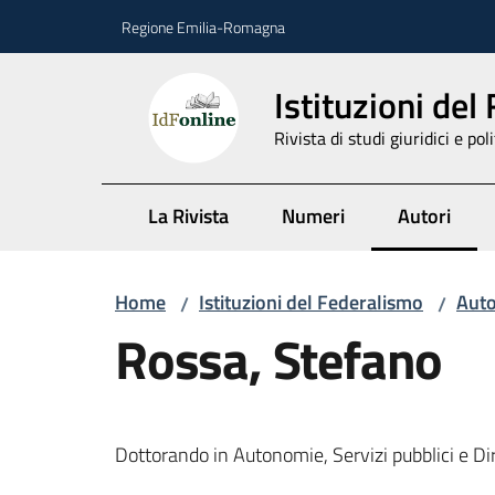
Vai al contenuto
Vai alla navigazione
Vai al footer
Regione Emilia-Romagna
Istituzioni del
Rivista di studi giuridici e poli
La Rivista
Numeri
Autori
Menu selez
Home
Istituzioni del Federalismo
Auto
/
/
Rossa, Stefano
Dottorando in Autonomie, Servizi pubblici e Dir