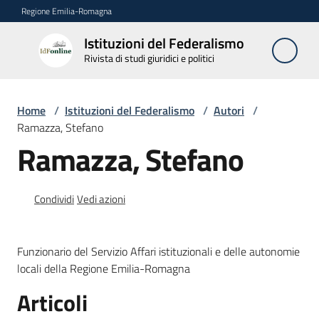
Vai al contenuto
Vai alla navigazione
Vai al footer
Regione Emilia-Romagna
Istituzioni del Federalismo
Istituzioni
Rivista di studi giuridici e politici
del
Federalismo
Rivista di studi
Home
/
Istituzioni del Federalismo
/
Autori
/
giuridici e politici
Ramazza, Stefano
Ramazza, Stefano
La
Rivista
Condividi
Vedi azioni
Numeri
Funzionario del Servizio Affari istituzionali e delle autonomie
Autori
locali della Regione Emilia-Romagna
Menu selezionato
Articoli
Abbonamenti