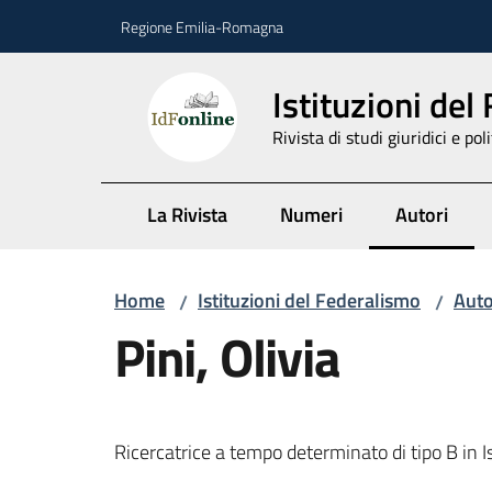
Vai al contenuto
Vai alla navigazione
Vai al footer
Regione Emilia-Romagna
Istituzioni del
Rivista di studi giuridici e poli
La Rivista
Numeri
Autori
Menu selez
Home
Istituzioni del Federalismo
Auto
/
/
Pini, Olivia
Ricercatrice a tempo determinato di tipo B in I