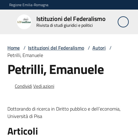
Vai al contenuto
Vai alla navigazione
Vai al footer
Regione Emilia-Romagna
Istituzioni del Federalismo
Istituzioni
Rivista di studi giuridici e politici
del
Federalismo
Rivista di studi
Home
/
Istituzioni del Federalismo
/
Autori
/
giuridici e politici
Petrilli, Emanuele
Petrilli, Emanuele
La
Rivista
Condividi
Vedi azioni
Numeri
Dottorando di ricerca in Diritto pubblico e dell’economia,
Autori
Università di Pisa
Menu selezionato
Articoli
Abbonamenti