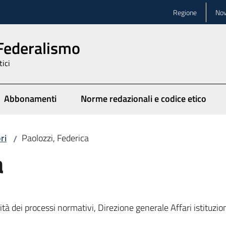
Regione
Nov
 Federalismo
tici
Abbonamenti
Norme redazionali e codice etico
ionato
ri
Paolozzi, Federica
/
a
alità dei processi normativi, Direzione generale Affari istituz