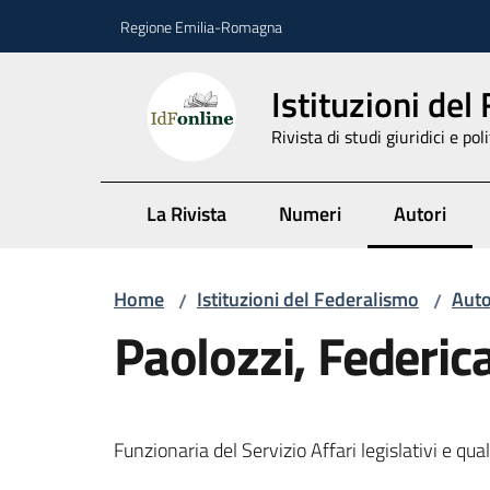
Vai al contenuto
Vai alla navigazione
Vai al footer
Regione Emilia-Romagna
Istituzioni del
Rivista di studi giuridici e poli
La Rivista
Numeri
Autori
Menu selez
Home
Istituzioni del Federalismo
Auto
/
/
Paolozzi, Federic
Funzionaria del Servizio Affari legislativi e qu