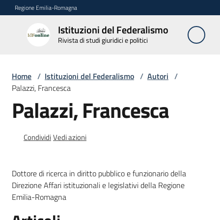
Vai al contenuto
Vai alla navigazione
Vai al footer
Regione Emilia-Romagna
Istituzioni del Federalismo
Istituzioni
Rivista di studi giuridici e politici
del
Federalismo
Rivista di studi
Home
/
Istituzioni del Federalismo
/
Autori
/
giuridici e politici
Palazzi, Francesca
Palazzi, Francesca
La
Rivista
Condividi
Vedi azioni
Numeri
Dottore di ricerca in diritto pubblico e funzionario della
Autori
Direzione Affari istituzionali e legislativi della Regione
Menu selezionato
Emilia-Romagna
Abbonamenti