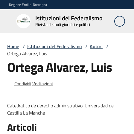
Vai al contenuto
Vai alla navigazione
Vai al footer
Regione Emilia-Romagna
Istituzioni del Federalismo
Istituzioni
Rivista di studi giuridici e politici
del
Federalismo
Rivista di studi
Home
/
Istituzioni del Federalismo
/
Autori
/
giuridici e politici
Ortega Alvarez, Luis
Ortega Alvarez, Luis
La
Rivista
Condividi
Vedi azioni
Numeri
Catedratico de derecho administrativo, Universidad de
Autori
Castilla La Mancha
Menu selezionato
Articoli
Abbonamenti