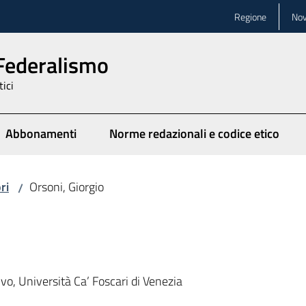
Regione
Nov
 Federalismo
tici
Abbonamenti
Norme redazionali e codice etico
ionato
ri
Orsoni, Giorgio
/
ivo, Università Ca’ Foscari di Venezia