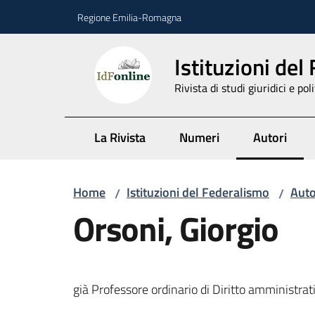
Vai al contenuto
Vai alla navigazione
Vai al footer
Regione Emilia-Romagna
Istituzioni del
Rivista di studi giuridici e poli
La Rivista
Numeri
Autori
Menu selez
Home
Istituzioni del Federalismo
Auto
/
/
Orsoni, Giorgio
già Professore ordinario di Diritto amministrat