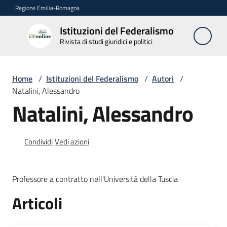
Vai al contenuto
Vai alla navigazione
Vai al footer
Regione Emilia-Romagna
Istituzioni del Federalismo
Istituzioni
Rivista di studi giuridici e politici
del
Federalismo
Rivista di studi
Home
/
Istituzioni del Federalismo
/
Autori
/
giuridici e politici
Natalini, Alessandro
Natalini, Alessandro
La
Rivista
Condividi
Vedi azioni
Numeri
Professore a contratto nell'Università della Tuscia
Autori
Articoli
Menu selezionato
Abbonamenti