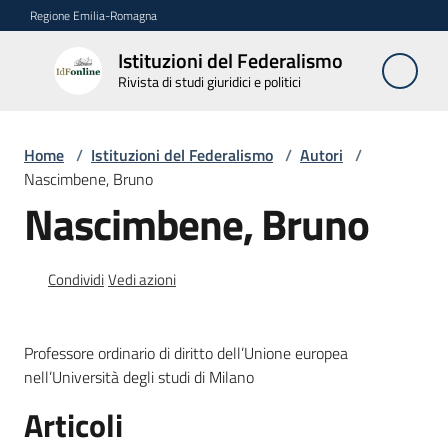
Vai al contenuto
Vai alla navigazione
Vai al footer
Regione Emilia-Romagna
Istituzioni del Federalismo
Istituzioni
Rivista di studi giuridici e politici
del
Federalismo
Rivista di studi
Home
/
Istituzioni del Federalismo
/
Autori
/
giuridici e politici
Nascimbene, Bruno
Nascimbene, Bruno
La
Rivista
Condividi
Vedi azioni
Numeri
Professore ordinario di diritto dell’Unione europea
Autori
nell’Università degli studi di Milano
Menu selezionato
Articoli
Abbonamenti