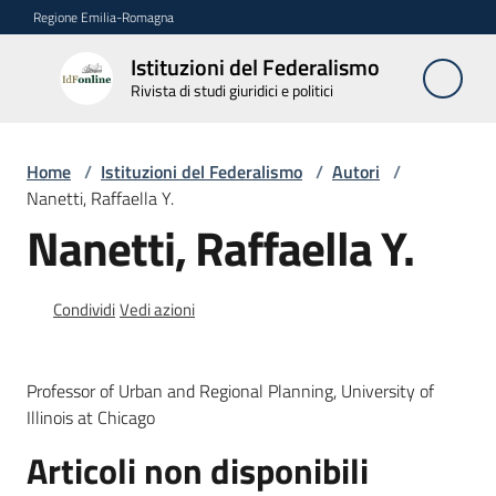
Vai al contenuto
Vai alla navigazione
Vai al footer
Regione Emilia-Romagna
Istituzioni del Federalismo
Istituzioni
Rivista di studi giuridici e politici
del
Federalismo
Rivista di studi
Home
/
Istituzioni del Federalismo
/
Autori
/
giuridici e politici
Nanetti, Raffaella Y.
Nanetti, Raffaella Y.
La
Rivista
Condividi
Vedi azioni
Numeri
Professor of Urban and Regional Planning, University of
Autori
Illinois at Chicago
Menu selezionato
Articoli non disponibili
Abbonamenti