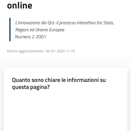
online
Norme
redazionali
L’innovazione dei Qcs: il processo interattivo tra Stato,
e
Regioni ed Unione Europea
codice
Numero 2 2001
etico
Ultimo aggiornamento
:
18-07-2024 11:15
Regione
Quanto sono chiare le informazioni su
Emilia-
questa pagina?
Romagna
Valuta da 1 a 5 stelle
Regione
Novità