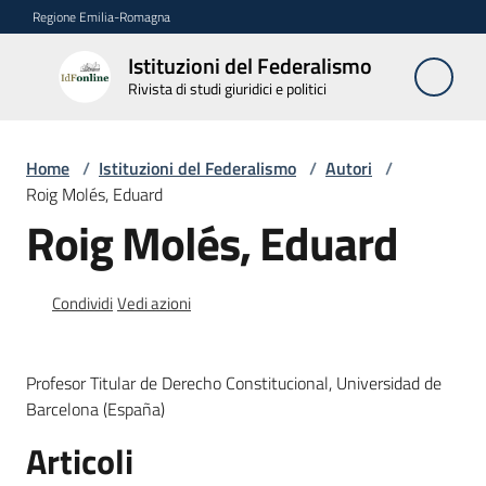
Vai al contenuto
Vai alla navigazione
Vai al footer
Regione Emilia-Romagna
Istituzioni del Federalismo
Istituzioni
Rivista di studi giuridici e politici
del
Federalismo
Rivista di studi
Home
/
Istituzioni del Federalismo
/
Autori
/
giuridici e politici
Roig Molés, Eduard
Roig Molés, Eduard
La
Rivista
Condividi
Vedi azioni
Numeri
Profesor Titular de Derecho Constitucional, Universidad de
Autori
Barcelona (España)
Menu selezionato
Articoli
Abbonamenti