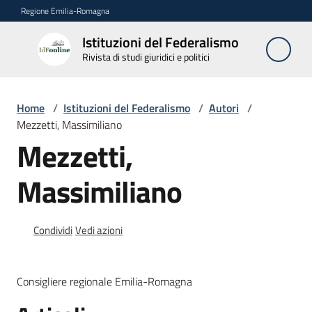
Vai al contenuto
Vai alla navigazione
Vai al footer
Regione Emilia-Romagna
Istituzioni del Federalismo
Istituzioni
Rivista di studi giuridici e politici
del
Federalismo
Rivista di studi
Home
/
Istituzioni del Federalismo
/
Autori
/
giuridici e politici
Mezzetti, Massimiliano
Mezzetti,
La
Massimiliano
Rivista
Numeri
Condividi
Vedi azioni
Autori
Menu selezionato
Consigliere regionale Emilia-Romagna
Abbonamenti