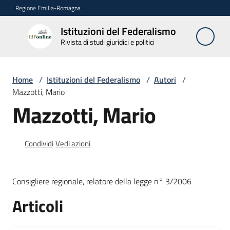
Vai al contenuto
Vai alla navigazione
Vai al footer
Regione Emilia-Romagna
Istituzioni del Federalismo
Istituzioni
Rivista di studi giuridici e politici
del
Federalismo
Rivista di studi
Home
/
Istituzioni del Federalismo
/
Autori
/
giuridici e politici
Mazzotti, Mario
Mazzotti, Mario
La
Rivista
Condividi
Vedi azioni
Numeri
Consigliere regionale, relatore della legge n° 3/2006
Autori
Articoli
Menu selezionato
Abbonamenti