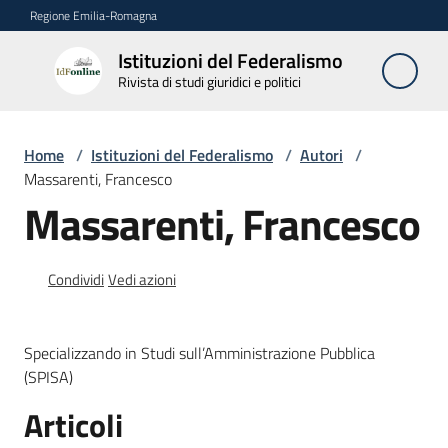
Vai al contenuto
Vai alla navigazione
Vai al footer
Regione Emilia-Romagna
Istituzioni del Federalismo
Istituzioni
Rivista di studi giuridici e politici
del
Federalismo
Rivista di studi
Home
/
Istituzioni del Federalismo
/
Autori
/
giuridici e politici
Massarenti, Francesco
Massarenti, Francesco
La
Rivista
Condividi
Vedi azioni
Numeri
Specializzando in Studi sull’Amministrazione Pubblica
Autori
(SPISA)
Menu selezionato
Articoli
Abbonamenti