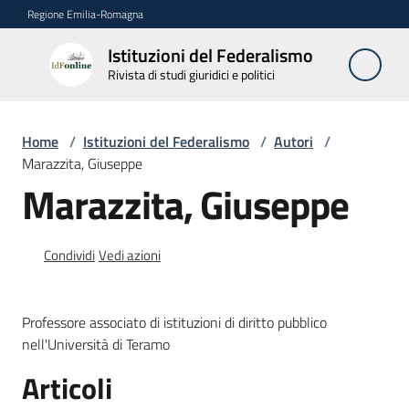
Vai al contenuto
Vai alla navigazione
Vai al footer
Regione Emilia-Romagna
Istituzioni del Federalismo
Istituzioni
Rivista di studi giuridici e politici
del
Federalismo
Rivista di studi
Home
/
Istituzioni del Federalismo
/
Autori
/
giuridici e politici
Marazzita, Giuseppe
Marazzita, Giuseppe
La
Rivista
Condividi
Vedi azioni
Numeri
Professore associato di istituzioni di diritto pubblico
Autori
nell'Università di Teramo
Menu selezionato
Articoli
Abbonamenti