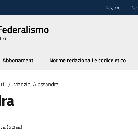
Regione
Nov
 Federalismo
tici
Abbonamenti
Norme redazionali e codice etico
ionato
ri
Manzin, Alessandra
/
dra
ica (Spisa)