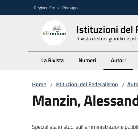
Vai al contenuto
Vai alla navigazione
Vai al footer
Regione Emilia-Romagna
Istituzioni del
Rivista di studi giuridici e poli
La Rivista
Numeri
Autori
Menu selez
Home
Istituzioni del Federalismo
Auto
/
/
Manzin, Alessan
Specialista in studi sull'amministrazione pubbl