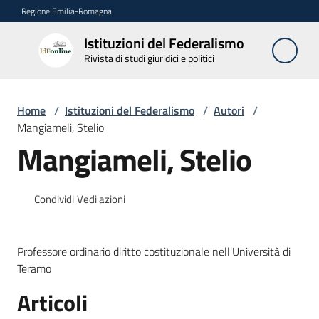
Vai al contenuto
Vai alla navigazione
Vai al footer
Regione Emilia-Romagna
Istituzioni del Federalismo
Istituzioni
Rivista di studi giuridici e politici
del
Federalismo
Rivista di studi
Home
/
Istituzioni del Federalismo
/
Autori
/
giuridici e politici
Mangiameli, Stelio
Mangiameli, Stelio
La
Rivista
Condividi
Vedi azioni
Numeri
Professore ordinario diritto costituzionale nell'Università di
Autori
Teramo
Menu selezionato
Articoli
Abbonamenti