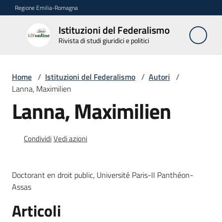
Vai al contenuto
Vai alla navigazione
Vai al footer
Regione Emilia-Romagna
Istituzioni del Federalismo
Istituzioni
Rivista di studi giuridici e politici
del
Federalismo
Rivista di studi
Home
/
Istituzioni del Federalismo
/
Autori
/
giuridici e politici
Lanna, Maximilien
Lanna, Maximilien
La
Rivista
Condividi
Vedi azioni
Numeri
Doctorant en droit public, Université Paris-II Panthéon-
Autori
Assas
Menu selezionato
Articoli
Abbonamenti