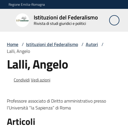
Vai al contenuto
Vai alla navigazione
Vai al footer
Regione Emilia-Romagna
Istituzioni del Federalismo
Istituzioni
Rivista di studi giuridici e politici
del
Federalismo
Rivista di studi
Home
/
Istituzioni del Federalismo
/
Autori
/
giuridici e politici
Lalli, Angelo
Lalli, Angelo
La
Rivista
Condividi
Vedi azioni
Numeri
Professore associato di Diritto amministrativo presso
Autori
l’Università “la Sapienza” di Roma
Menu selezionato
Articoli
Abbonamenti