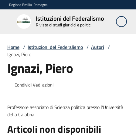
Vai al contenuto
Vai alla navigazione
Vai al footer
Regione Emilia-Romagna
Istituzioni del Federalismo
Istituzioni
Rivista di studi giuridici e politici
del
Federalismo
Rivista di studi
Home
/
Istituzioni del Federalismo
/
Autori
/
giuridici e politici
Ignazi, Piero
Ignazi, Piero
La
Rivista
Condividi
Vedi azioni
Numeri
Professore associato di Scienza politica presso l'Università
Autori
della Calabria
Menu selezionato
Articoli non disponibili
Abbonamenti