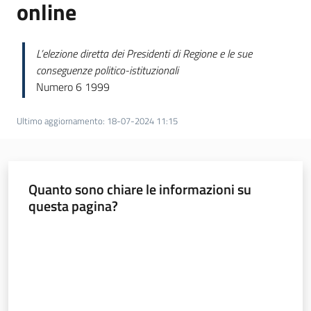
online
Norme
redazionali
L’elezione diretta dei Presidenti di Regione e le sue
e
conseguenze politico-istituzionali
codice
Numero 6 1999
etico
Ultimo aggiornamento
:
18-07-2024 11:15
Regione
Quanto sono chiare le informazioni su
Emilia-
questa pagina?
Romagna
Valuta da 1 a 5 stelle
Regione
Novità