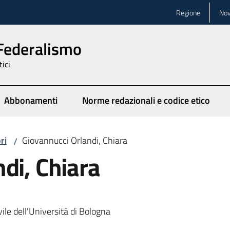
Regione
Nov
 Federalismo
tici
Abbonamenti
Norme redazionali e codice etico
ionato
ri
Giovannucci Orlandi, Chiara
/
di, Chiara
ile dell'Università di Bologna