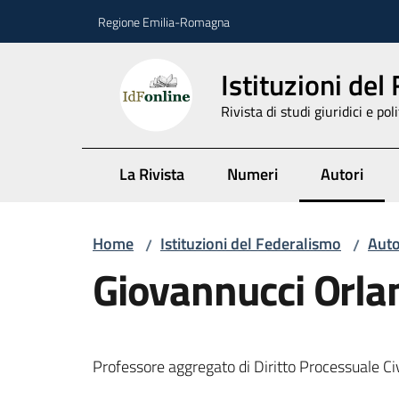
Vai al contenuto
Vai alla navigazione
Vai al footer
Regione Emilia-Romagna
Istituzioni del
Rivista di studi giuridici e poli
La Rivista
Numeri
Autori
Menu selez
Home
Istituzioni del Federalismo
Auto
/
/
Giovannucci Orlan
Professore aggregato di Diritto Processuale Civ