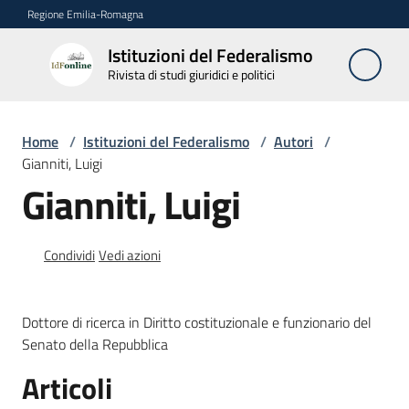
Vai al contenuto
Vai alla navigazione
Vai al footer
Regione Emilia-Romagna
Istituzioni del Federalismo
Istituzioni
Rivista di studi giuridici e politici
del
Federalismo
Rivista di studi
Home
/
Istituzioni del Federalismo
/
Autori
/
giuridici e politici
Gianniti, Luigi
Gianniti, Luigi
La
Rivista
Condividi
Vedi azioni
Numeri
Dottore di ricerca in Diritto costituzionale e funzionario del
Autori
Senato della Repubblica
Menu selezionato
Articoli
Abbonamenti