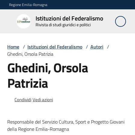
Vai al contenuto
Vai alla navigazione
Vai al footer
Regione Emilia-Romagna
Istituzioni del Federalismo
Istituzioni
Rivista di studi giuridici e politici
del
Federalismo
Rivista di studi
Home
/
Istituzioni del Federalismo
/
Autori
/
giuridici e politici
Ghedini, Orsola Patrizia
Ghedini, Orsola
La
Patrizia
Rivista
Numeri
Condividi
Vedi azioni
Autori
Menu selezionato
Responsabile del Servizio Cultura, Sport e Progetto Giovani
Abbonamenti
della Regione Emilia-Romagna