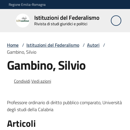
Vai al contenuto
Vai alla navigazione
Vai al footer
Regione Emilia-Romagna
Istituzioni del Federalismo
Istituzioni
Rivista di studi giuridici e politici
del
Federalismo
Rivista di studi
Home
/
Istituzioni del Federalismo
/
Autori
/
giuridici e politici
Gambino, Silvio
Gambino, Silvio
La
Rivista
Condividi
Vedi azioni
Numeri
Professore ordinario di diritto pubblico comparato, Università
Autori
degli studi della Calabria
Menu selezionato
Articoli
Abbonamenti