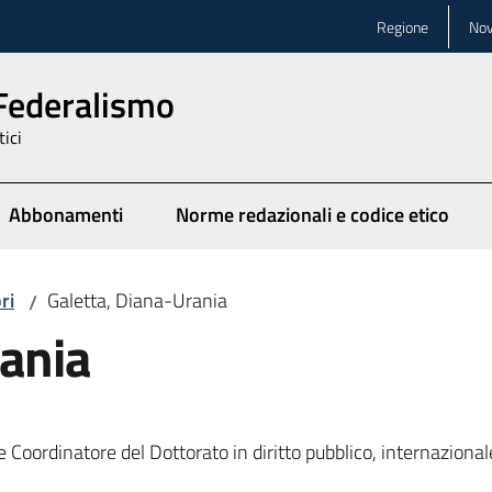
Regione
Nov
 Federalismo
tici
Abbonamenti
Norme redazionali e codice etico
ionato
ri
Galetta, Diana-Urania
/
rania
 Coordinatore del Dottorato in diritto pubblico, internazional