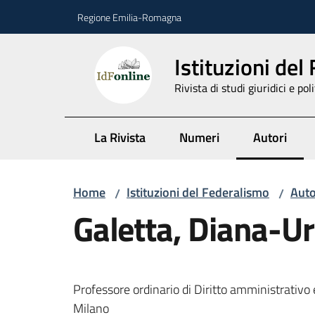
Vai al contenuto
Vai alla navigazione
Vai al footer
Regione Emilia-Romagna
Istituzioni del
Rivista di studi giuridici e poli
La Rivista
Numeri
Autori
Menu selez
Home
Istituzioni del Federalismo
Auto
/
/
Galetta, Diana-U
Professore ordinario di Diritto amministrativo e
Milano