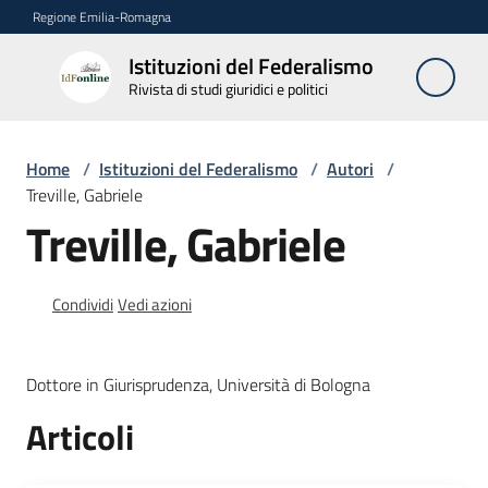
Vai al contenuto
Vai alla navigazione
Vai al footer
Regione Emilia-Romagna
Istituzioni del Federalismo
Istituzioni
Rivista di studi giuridici e politici
del
Federalismo
Rivista di studi
Home
/
Istituzioni del Federalismo
/
Autori
/
giuridici e politici
Treville, Gabriele
Treville, Gabriele
La
Rivista
Condividi
Vedi azioni
Numeri
Dottore in Giurisprudenza, Università di Bologna
Autori
Articoli
Menu selezionato
Abbonamenti