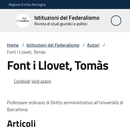
Vai al contenuto
Vai alla navigazione
Vai al footer
Regione Emilia-Romagna
Istituzioni del Federalismo
Istituzioni
Rivista di studi giuridici e politici
del
Federalismo
Rivista di studi
Home
/
Istituzioni del Federalismo
/
Autori
/
giuridici e politici
Font i Llovet, Tomàs
Font i Llovet, Tomàs
La
Rivista
Condividi
Vedi azioni
Numeri
Professore ordinario di Diritto amministrativo all'Università di
Autori
Barcellona
Menu selezionato
Articoli
Abbonamenti