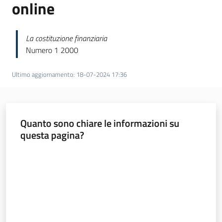
online
Norme
redazionali
La costituzione finanziaria
e
Numero 1 2000
codice
etico
Ultimo aggiornamento
:
18-07-2024 17:36
Quanto sono chiare le informazioni su
Regione
questa pagina?
Emilia-
Romagna
Valuta da 1 a 5 stelle
Regione
Novità