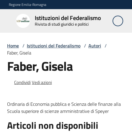
Vai al contenuto
Vai alla navigazione
Vai al footer
Regione Emilia-Romagna
Istituzioni del Federalismo
Istituzioni
Rivista di studi giuridici e politici
del
Federalismo
Rivista di studi
Home
/
Istituzioni del Federalismo
/
Autori
/
giuridici e politici
Faber, Gisela
Faber, Gisela
La
Rivista
Condividi
Vedi azioni
Numeri
Ordinaria di Economia pubblica e Scienza delle finanze alla
Autori
Scuola superiore di scienze amministrative di Speyer
Menu selezionato
Articoli non disponibili
Abbonamenti