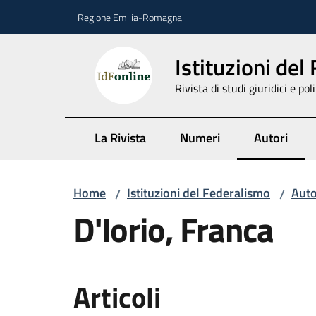
Vai al contenuto
Vai alla navigazione
Vai al footer
Regione Emilia-Romagna
Istituzioni del
Rivista di studi giuridici e poli
La Rivista
Numeri
Autori
Menu selez
Home
Istituzioni del Federalismo
Auto
/
/
D'Iorio, Franca
Articoli