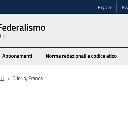
Regione
Nov
 Federalismo
tici
Abbonamenti
Norme redazionali e codice etico
ionato
ri
D'Iorio, Franca
/