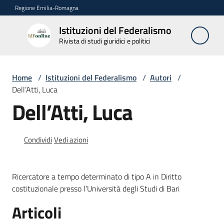
Vai al contenuto
Vai alla navigazione
Vai al footer
Regione Emilia-Romagna
Istituzioni del Federalismo
Istituzioni
Rivista di studi giuridici e politici
del
Federalismo
Rivista di studi
Home
/
Istituzioni del Federalismo
/
Autori
/
giuridici e politici
Dell’Atti, Luca
Dell’Atti, Luca
La
Rivista
Condividi
Vedi azioni
Numeri
Ricercatore a tempo determinato di tipo A in Diritto
Autori
costituzionale presso l’Università degli Studi di Bari
Menu selezionato
Articoli
Abbonamenti