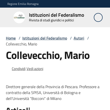
Vai al contenuto
Vai alla navigazione
Vai al footer
Regione Emilia-Romagna
Istituzioni del Federalismo
Istituzioni
Rivista di studi giuridici e politici
del
Federalismo
Rivista di studi
Home
/
Istituzioni del Federalismo
/
Autori
/
giuridici e politici
Collevecchio, Mario
Collevecchio, Mario
La
Rivista
Condividi
Vedi azioni
Numeri
Direttore generale della Provincia di Pescara. Professore a
Autori
contratto della SPISA, Università di Bologna e
Menu selezionato
dell'Università "Bocconi" di Milano
Abbonamenti